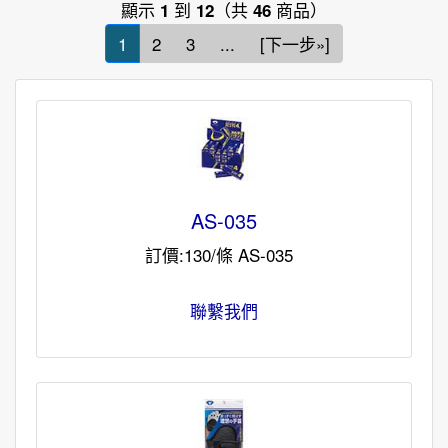
顯示
到
（共
商品）
1
12
46
1
2
3
...
[下一步»]
AS-035
訂價:130/條 AS-035
聯繫我們