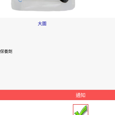
大圖
潔保養劑
通知