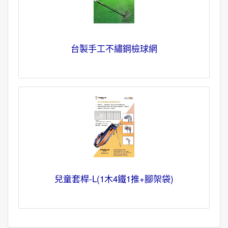
台製手工不繡鋼檢球網
兒童套桿-L(1木4鐵1推+腳架袋)